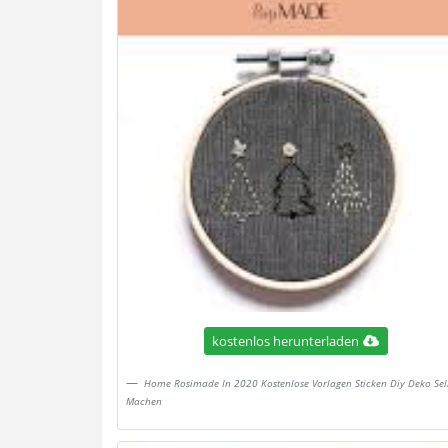
kostenlos herunterladen
Home Rosimade In 2020 Kostenlose Vorlagen Sticken Diy Deko Sel
Machen