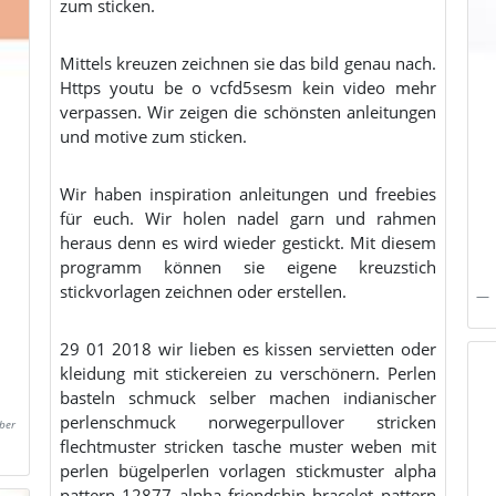
zum sticken.
Mittels kreuzen zeichnen sie das bild genau nach.
Https youtu be o vcfd5sesm kein video mehr
verpassen. Wir zeigen die schönsten anleitungen
und motive zum sticken.
Wir haben inspiration anleitungen und freebies
für euch. Wir holen nadel garn und rahmen
heraus denn es wird wieder gestickt. Mit diesem
programm können sie eigene kreuzstich
stickvorlagen zeichnen oder erstellen.
29 01 2018 wir lieben es kissen servietten oder
kleidung mit stickereien zu verschönern. Perlen
basteln schmuck selber machen indianischer
perlenschmuck norwegerpullover stricken
ber
flechtmuster stricken tasche muster weben mit
perlen bügelperlen vorlagen stickmuster alpha
pattern 12877 alpha friendship bracelet pattern