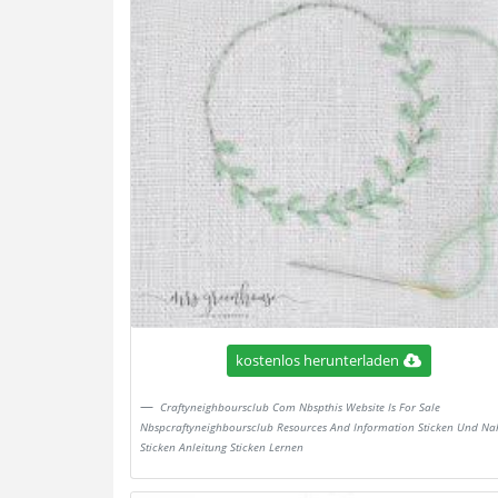
kostenlos herunterladen
Craftyneighboursclub Com Nbspthis Website Is For Sale
Nbspcraftyneighboursclub Resources And Information Sticken Und Na
Sticken Anleitung Sticken Lernen