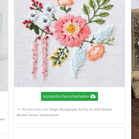
kostenlos herunterladen
Pin Von Punct Um Design Photography Auf Diy In 2020 Sticken
Blumen Sticken Stickereikunst
hen