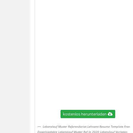
kostenlos herunterladen
Lebenslauf Muster Referendariat Lehramt Resume Template Free
Downloadable Lebenslauf Muster Ref In 2020 Lebenslauf Vorlagen