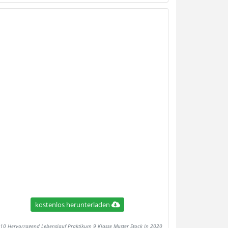
kostenlos herunterladen
10 Hervorragend Lebenslauf Praktikum 9 Klasse Muster Stock In 2020