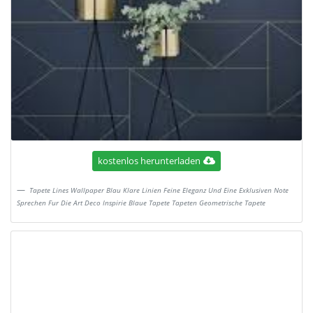
kostenlos herunterladen
Tapete Lines Wallpaper Blau Klare Linien Feine Eleganz Und Eine Exklusiven Note
Sprechen Fur Die Art Deco Inspirie Blaue Tapete Tapeten Geometrische Tapete