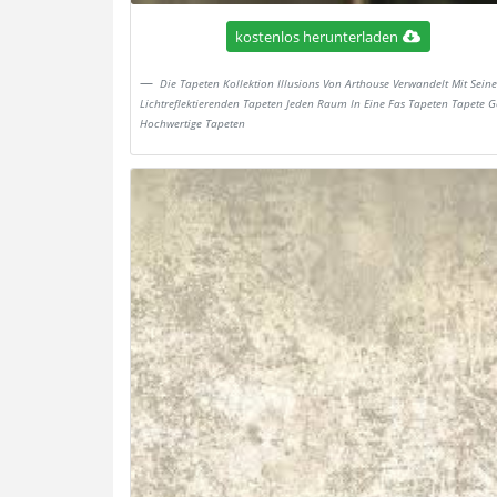
kostenlos herunterladen
Die Tapeten Kollektion Illusions Von Arthouse Verwandelt Mit Sein
Lichtreflektierenden Tapeten Jeden Raum In Eine Fas Tapeten Tapete G
Hochwertige Tapeten