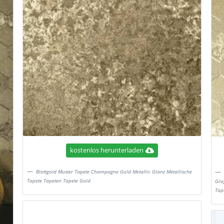
kostenlos herunterladen
Blattgold Muster Tapete Champagne Gold Metallic Glanz Metallische
Tapete Tapeten Tapete Gold
Gra
Tap