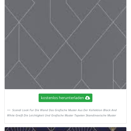
kostenlos herunterladen
Scandi Look Fur Die Wand Das Grafische Muster Aus Der Kollektion Black And
White Greift Die Leichtigkeit Und Grafische Muster Tapeten Skandinavische Muster