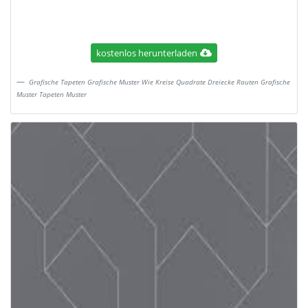
kostenlos herunterladen
Grafische Tapeten Grafische Muster Wie Kreise Quadrate Dreiecke Rauten Grafische
Muster Tapeten Muster