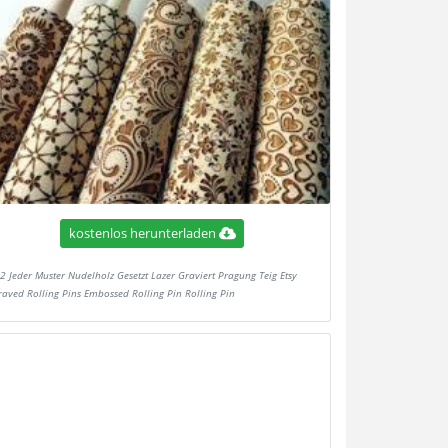
kostenlos herunterladen
2 Jeder Muster Nudelholz Gesetzt Lazer Graviert Pragung Teig Etsy
raved Rolling Pins Embossed Rolling Pin Rolling Pin