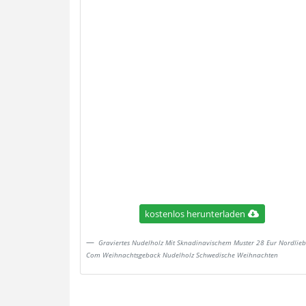
kostenlos herunterladen
Graviertes Nudelholz Mit Sknadinavischem Muster 28 Eur Nordlieb
Com Weihnachtsgeback Nudelholz Schwedische Weihnachten