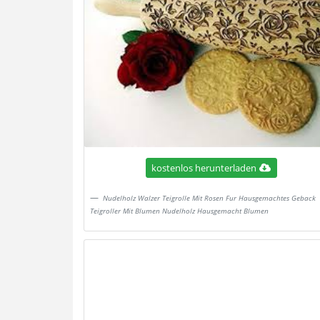
kostenlos herunterladen
Nudelholz Walzer Teigrolle Mit Rosen Fur Hausgemachtes Geback
Teigroller Mit Blumen Nudelholz Hausgemacht Blumen