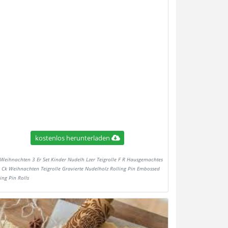
kostenlos herunterladen
Weihnachten 3 Er Set Kinder Nudelh Lzer Teigrolle F R Hausgemachtes
 Ck Weihnachten Teigrolle Gravierte Nudelholz Rolling Pin Embossed
ing Pin Rolls