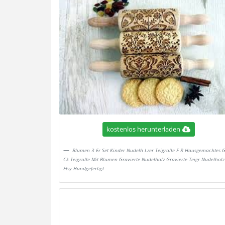
kostenlos herunterladen
Blumen 3 Er Set Kinder Nudelh Lzer Teigrolle F R Hausgemachtes 
Ck Teigrolle Mit Blumen Gravierte Nudelholz Gravierte Teigr Nudelholz
Etsy Handgefertigt