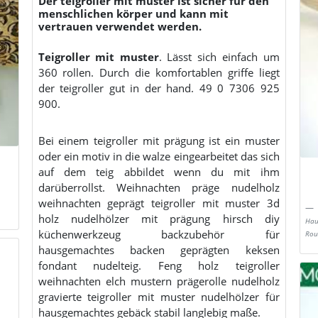
Der teigroller mit muster ist sicher für den
menschlichen körper und kann mit
vertrauen verwendet werden.
Teigroller mit muster
. Lässt sich einfach um
360 rollen. Durch die komfortablen griffe liegt
der teigroller gut in der hand. 49 0 7306 925
900.
Bei einem teigroller mit prägung ist ein muster
oder ein motiv in die walze eingearbeitet das sich
auf dem teig abbildet wenn du mit ihm
darüberrollst. Weihnachten präge nudelholz
weihnachten geprägt teigroller mit muster 3d
holz nudelhölzer mit prägung hirsch diy
Hau
küchenwerkzeug backzubehör für
Roul
hausgemachtes backen geprägten keksen
fondant nudelteig. Feng holz teigroller
weihnachten elch mustern prägerolle nudelholz
gravierte teigroller mit muster nudelhölzer für
hausgemachtes gebäck stabil langlebig maße.