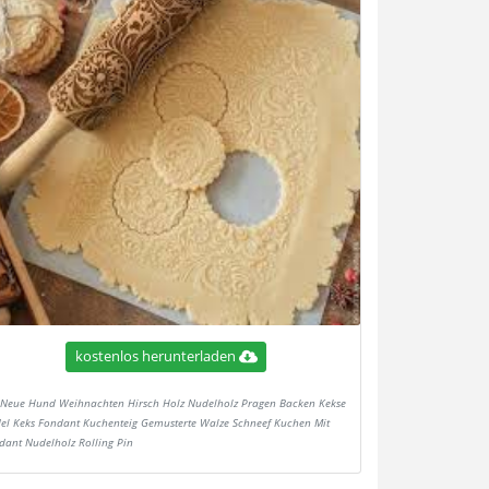
kostenlos herunterladen
Neue Hund Weihnachten Hirsch Holz Nudelholz Pragen Backen Kekse
el Keks Fondant Kuchenteig Gemusterte Walze Schneef Kuchen Mit
dant Nudelholz Rolling Pin