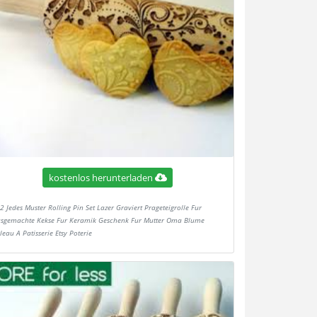
kostenlos herunterladen
2 Jedes Muster Rolling Pin Set Lazer Graviert Prageteigrolle Fur
sgemachte Kekse Fur Keramik Geschenk Fur Mutter Oma Blume
eau A Patisserie Etsy Poterie