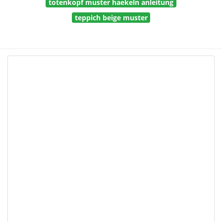
totenkopf muster haekeln anleitung
teppich beige muster