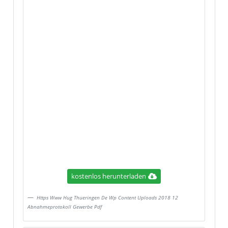
kostenlos herunterladen
Https Www Hug Thueringen De Wp Content Uploads 2018 12
Abnahmeprotokoll Gewerbe Pdf