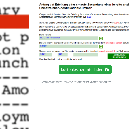
kostenlos herunterladen
Steuernummern Welche Nummer Ist Wofur Meinburo