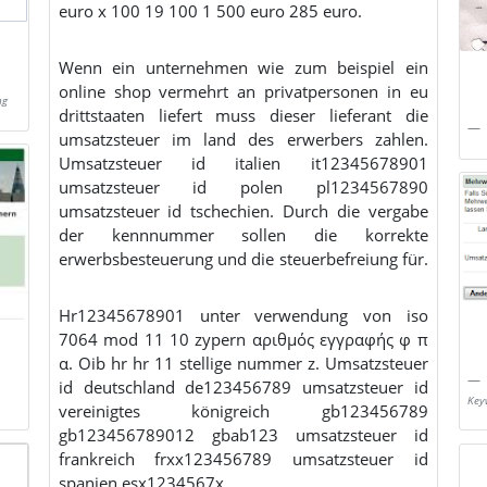
euro x 100 19 100 1 500 euro 285 euro.
Wenn ein unternehmen wie zum beispiel ein
online shop vermehrt an privatpersonen in eu
ng
drittstaaten liefert muss dieser lieferant die
umsatzsteuer im land des erwerbers zahlen.
Umsatzsteuer id italien it12345678901
umsatzsteuer id polen pl1234567890
umsatzsteuer id tschechien. Durch die vergabe
der kennnummer sollen die korrekte
erwerbsbesteuerung und die steuerbefreiung für.
Hr12345678901 unter verwendung von iso
7064 mod 11 10 zypern αριθμός εγγραφής φ π
α. Oib hr hr 11 stellige nummer z. Umsatzsteuer
id deutschland de123456789 umsatzsteuer id
Key
vereinigtes königreich gb123456789
gb123456789012 gbab123 umsatzsteuer id
frankreich frxx123456789 umsatzsteuer id
spanien esx1234567x.