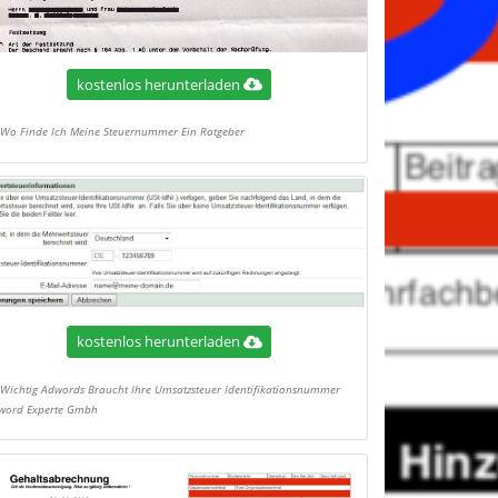
kostenlos herunterladen
Wo Finde Ich Meine Steuernummer Ein Ratgeber
kostenlos herunterladen
Wichtig Adwords Braucht Ihre Umsatzsteuer Identifikationsnummer
word Experte Gmbh