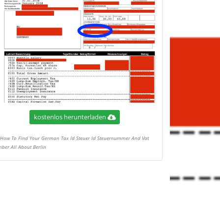
kostenlos herunterladen
How To Find Your German Tax Id Steuer Id Steuernummer And Vat
ber All About Berlin