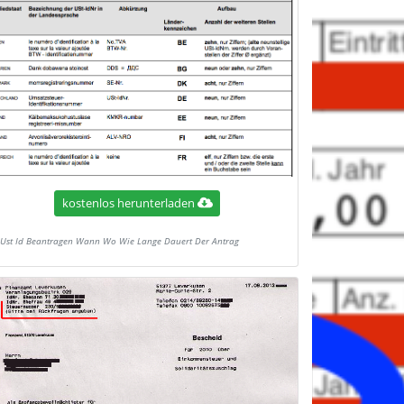
kostenlos herunterladen
Ust Id Beantragen Wann Wo Wie Lange Dauert Der Antrag