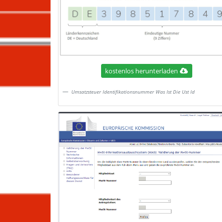
kostenlos herunterladen
Umsatzsteuer Identifikationsnummer Was Ist Die Ust Id