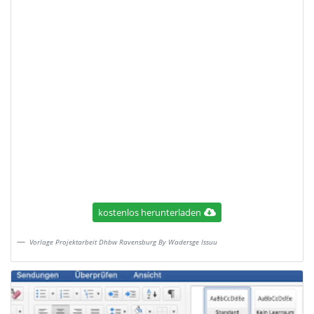
kostenlos herunterladen
Vorlage Projektarbeit Dhbw Ravensburg By Wadersge Issuu