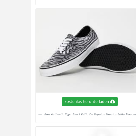
kostenlos herunterladen
Vans Authentic Tiger Black Estilo De Zapatos Zapatos Estilo Person