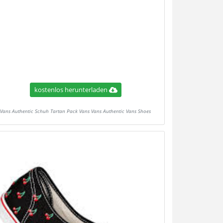
kostenlos herunterladen
Vans Authentic Schuh Tartan Pack Vans Vans Authentic Vans Shoes