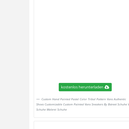
kostenlos herunterladen
Custom Hand Painted Pastel Color Tribal Pattern Vans Authentic
Shoes Customizable Custom Painted Vans Sneakers By Bstreet Schuhe 
Schuhe Malerei Schuhe