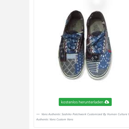
kostenlos herunterladen
Vans Authentic Sashiko Patchwork Customized By Human Culture 
Authentic Vans Custom Vans