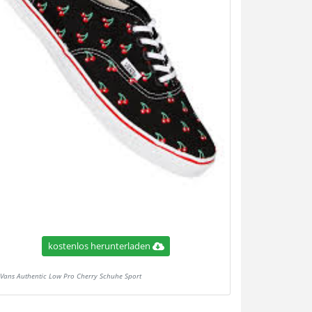
kostenlos herunterladen
Vans Authentic Low Pro Cherry Schuhe Sport