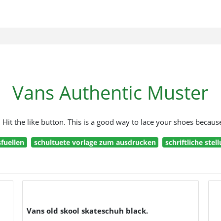
Vans Authentic Muster
Hit the like button. This is a good way to lace your shoes because
fuellen
schultuete vorlage zum ausdrucken
schriftliche ste
Vans old skool skateschuh black.