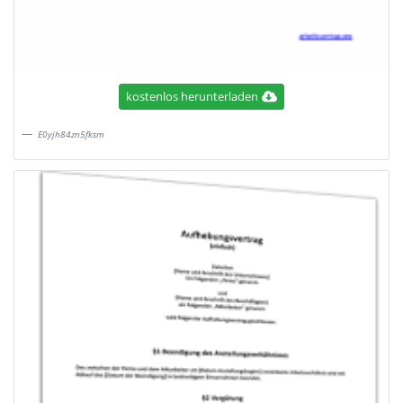
kostenlos herunterladen
E0yjh84zn5fksm