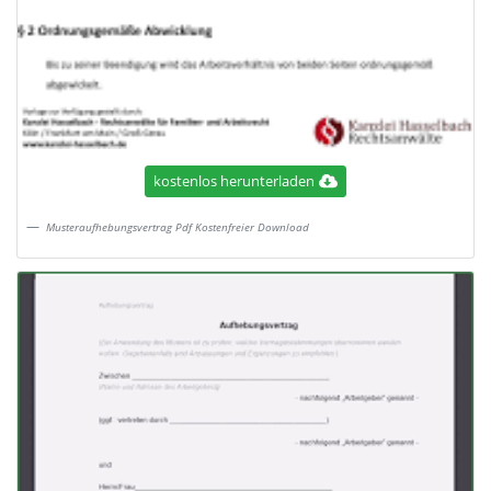
kostenlos herunterladen
Musteraufhebungsvertrag Pdf Kostenfreier Download