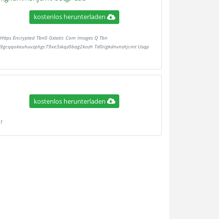
kostenlos herunterladen
Https Encrypted Tbn0 Gstatic Com Images Q Tbn
9gcqqokeuhuvzphgc79xe3skqz0bag2kozh Td0iigkdnvnshjcmt Usqp
kostenlos herunterladen
1