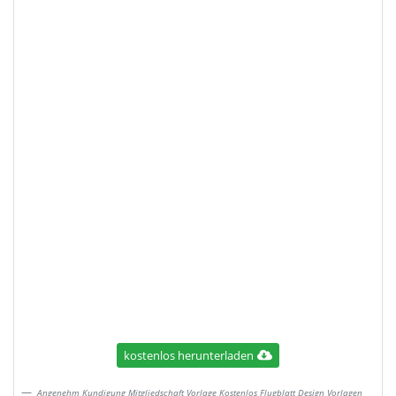
kostenlos herunterladen
Angenehm Kundigung Mitgliedschaft Vorlage Kostenlos Flugblatt Design Vorlagen