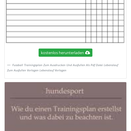
kostenlos herunterladen
Fussball Trainingsplan Zum Ausdrucken Und Ausfullen Als Pdf Datei Lebenslauf
Zum Ausfullen Vorlagen Lebenslauf Vorlagen