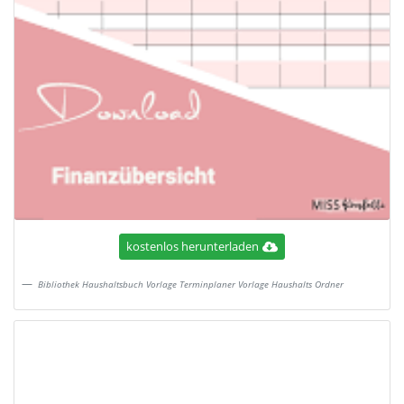
kostenlos herunterladen
Bibliothek Haushaltsbuch Vorlage Terminplaner Vorlage Haushalts Ordner