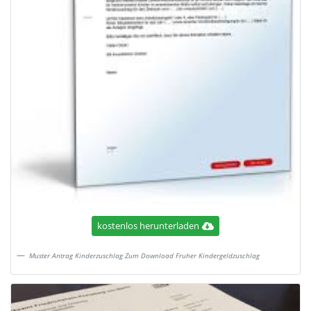
kostenlos herunterladen
Muster Antrag Kinderzuschlag Zum Download Fruher Kindergeldzuschlag