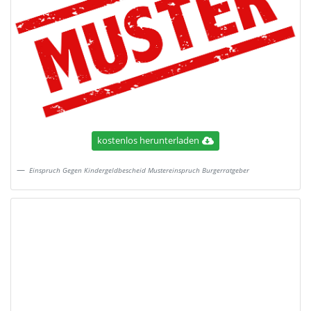
kostenlos herunterladen
Einspruch Gegen Kindergeldbescheid Mustereinspruch Burgerratgeber