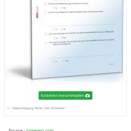
kostenlos herunterladen
Organverfugung Muster Zum Download
Source :
pinterest.com