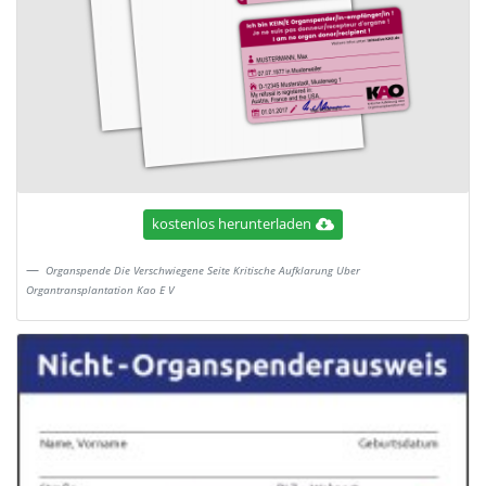
kostenlos herunterladen
Organspende Die Verschwiegene Seite Kritische Aufklarung Uber
Organtransplantation Kao E V