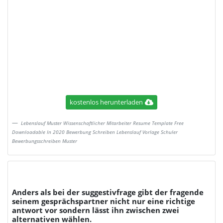
kostenlos herunterladen
Lebenslauf Muster Wissenschaftlicher Mitarbeiter Resume Template Free
Downloadable In 2020 Bewerbung Schreiben Lebenslauf Vorlage Schuler
Bewerbungsschreiben Muster
Anders als bei der suggestivfrage gibt der fragende
seinem gesprächspartner nicht nur eine richtige
antwort vor sondern lässt ihn zwischen zwei
alternativen wählen.