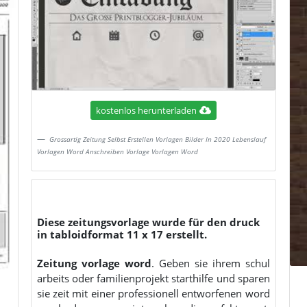
kostenlos herunterladen
Grossartig Zeitung Selbst Erstellen Vorlagen Bilder In 2020 Lebenslauf
Vorlagen Word Anschreiben Vorlage Vorlagen Word
Diese zeitungsvorlage wurde für den druck
in tabloidformat 11 x 17 erstellt.
Zeitung vorlage word
. Geben sie ihrem schul
arbeits oder familienprojekt starthilfe und sparen
sie zeit mit einer professionell entworfenen word