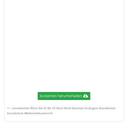
kostenlos herunterladen
Lernstubchen Wenn Der Zr Bis 10 Noch Nicht Gesichert Ist Zeugnis Grundschule
Grundschule Mathematikunterricht