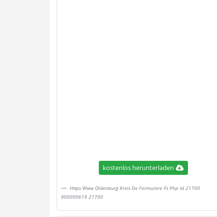
kostenlos herunterladen
Https Www Oldenburg Kreis De Formulare Fs Php Id 21700
900000619 21700