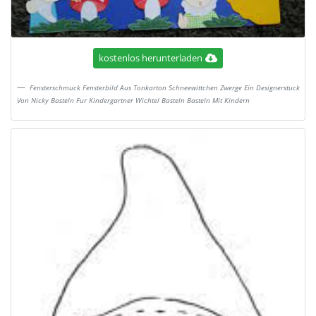
kostenlos herunterladen
Fensterschmuck Fensterbild Aus Tonkarton Schneewittchen Zwerge Ein Designerstuck
Von Nicky Basteln Fur Kindergartner Wichtel Basteln Basteln Mit Kindern