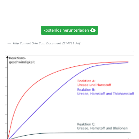
kostenlos herunterladen
Http Content Grin Com Document V214711 Pdf