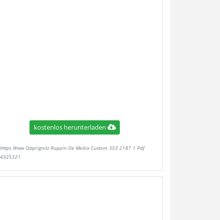
kostenlos herunterladen
Https Www Ostprignitz Ruppin De Media Custom 353 2187 1 Pdf
4325321