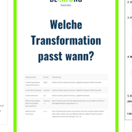
Und
t