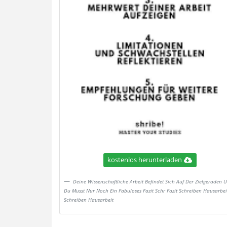
kostenlos herunterladen
Deine Wissenschaftliche Arbeit Befindet Sich Auf Der Zielgeraden 
Du Musst Nur Noch Ein Fabuloses Fazit Schr Fazit Schreiben Hausarbei
Schreiben Hausarbeit