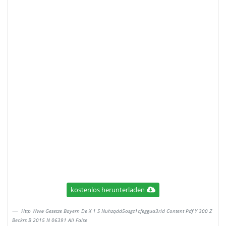
kostenlos herunterladen
Http Www Gesetze Bayern De X 1 S Nuhzqdd5osgz1cfeggua3rld Content Pdf Y 300 Z
Beckrs B 2015 N 06391 All False