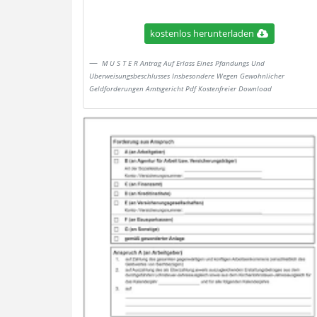
kostenlos herunterladen
M U S T E R Antrag Auf Erlass Eines Pfandungs Und
Uberweisungsbeschlusses Insbesondere Wegen Gewohnlicher
Geldforderungen Amtsgericht Pdf Kostenfreier Download