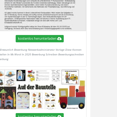
kostenlos herunterladen
Erstaunlich Bewerbung Netzwerkadministrator Vorlage Diese Konnen
stellen In Ms Word In 2020 Bewerbung Schreiben Bewerbungsschreiben
erbung
kostenlos herunterladen