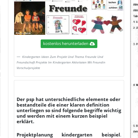
kostenlos herunterladen
Kindergarten Ideen Zum Projekt Und Thema Freunde Und
Freundschaft Projekte Im Kindergarten Aktivitaten Mit Freundin
Vorschulprojekte
Der psp hat unterschiedliche elemente oder
bestandteile die einer klaren definition
unterliegen so sind folgende begriffe wichtig
und werden mit einem kurzen beispiel
erklärt.
Projektplanung kindergarten beispiel
.