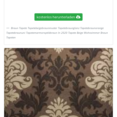
kostenlos herunterladen
Braun Tapete Tapetebeigebraunmuster Tapetebraunglanz Tapetebraunorange
Tapetebraununi Tapetemarmoroptikbraun In 2020 Tapete Beige Wohnzimmer Braun
Tapeten