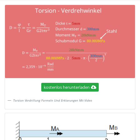
kostenlos herunterladen
Torsion Verdrillung Formeln Und Erklarungen Mit Video