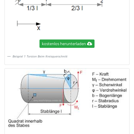
kostenlos herunterladen
Beispiel 1 Torsion Beim Kreisquerschnitt