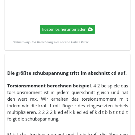
kostenlos herunterladen
Bestimmung Und Berechnung Der Torsion Online Kurse
Die größte schubspannung tritt im abschnitt cd auf.
Torsionsmoment berechnen beispiel
. 4 2 beispiele das
torsionsmoment ist in jedem querschnitt gleich und hat
den wert mx. Wir erhalten das torsionsmoment m t
indem wir die kraft f mit länge r des eingesetzten hebels
multiplizieren. 2 2 2 2 k ed ef k k ed ed ef k d t b b t τ t d τ
folgt die schubspannung.
M ist das torsionsmoment und f die kraft die über den