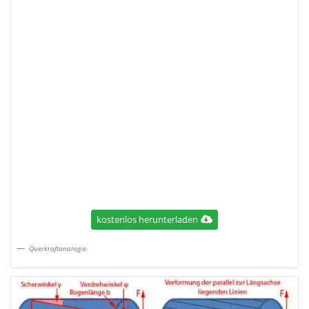
kostenlos herunterladen
Querkraftanalogie