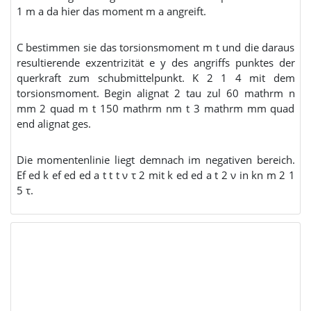
1 m a da hier das moment m a angreift.
C bestimmen sie das torsionsmoment m t und die daraus
resultierende exzentrizität e y des angriffs punktes der
querkraft zum schubmittelpunkt. K 2 1 4 mit dem
torsionsmoment. Begin alignat 2 tau zul 60 mathrm n
mm 2 quad m t 150 mathrm nm t 3 mathrm mm quad
end alignat ges.
Die momentenlinie liegt demnach im negativen bereich.
Ef ed k ef ed ed a t t t ν τ 2 mit k ed ed a t 2 ν in kn m 2 1
5 τ.