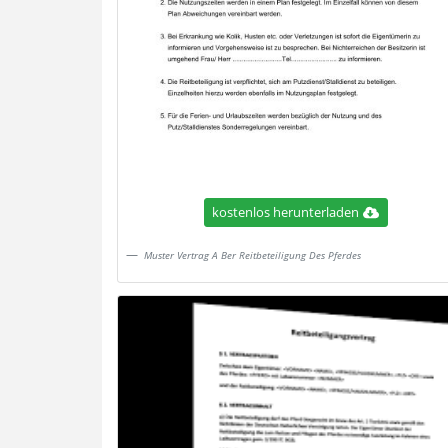
kostenlos herunterladen
Muster Vertrag A Ber Reitbeteiligung Des Pferdes