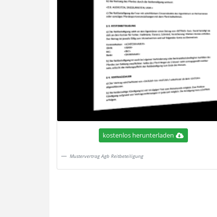
kostenlos herunterladen
Mustervertrag Agb Reitbeteiligung