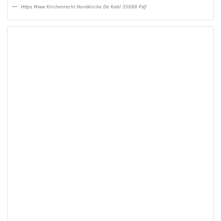
Https Www Kirchenrecht Nordkirche De Kabl 35088 Pdf